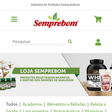
Indústria de Produtos Nutracêuticos
Previous
Nex
Todos |
Academia
|
Alimentos e Bebidas
|
Beleza e
Saúde
|
Lançamentos
|
Nutracêuticos
|
Vitaminas
|